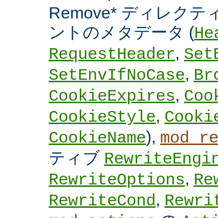
Remove* ディレクテ
ントのメタデータ (
He
,
RequestHeader
Set
,
SetEnvIfNoCase
Br
,
CookieExpires
Coo
,
CookieStyle
Cooki
),
CookieName
mod_r
ティブ
RewriteEngi
,
RewriteOptions
Re
,
RewriteCond
Rewri