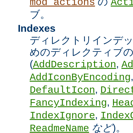
の
mod_actions
Act
ブ。
Indexes
ディレクトリインデ
めのディレクティブの
(
,
AddDescription
A
AddIconByEncoding
,
DefaultIcon
Direc
,
FancyIndexing
Hea
,
IndexIgnore
Index
など
)。
ReadmeName