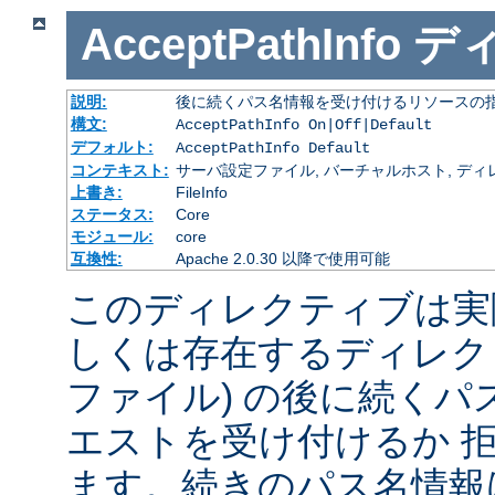
AcceptPathInfo
デ
説明:
後に続くパス名情報を受け付けるリソースの
構文:
AcceptPathInfo On|Off|Default
デフォルト:
AcceptPathInfo Default
コンテキスト:
サーバ設定ファイル, バーチャルホスト, ディレクトリ
上書き:
FileInfo
ステータス:
Core
モジュール:
core
互換性:
Apache 2.0.30 以降で使用可能
このディレクティブは実
しくは存在するディレク
ファイル) の後に続く
エストを受け付けるか 
ます。続きのパス名情報