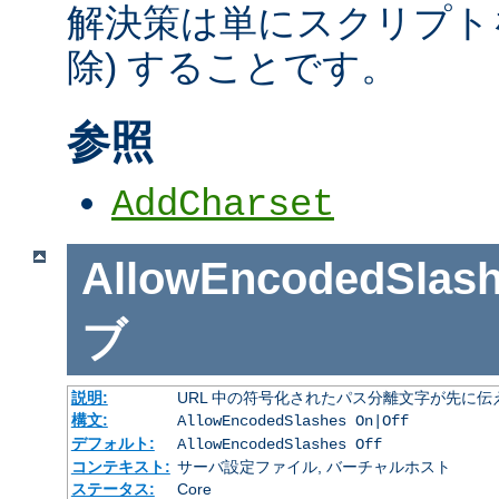
解決策は単にスクリプトを
除) することです。
参照
AddCharset
AllowEncodedSlas
ブ
説明:
URL 中の符号化されたパス分離文字が先に
構文:
AllowEncodedSlashes On|Off
デフォルト:
AllowEncodedSlashes Off
コンテキスト:
サーバ設定ファイル, バーチャルホスト
ステータス:
Core