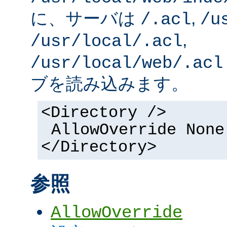
に、サーバは
,
/.acl
/u
,
/usr/local/.acl
/usr/local/web/.acl
ブを読み込みます。
<Directory />
AllowOverride None
</Directory>
参照
AllowOverride