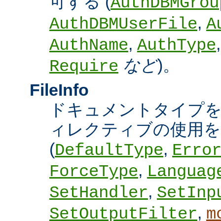
可する (
AuthDBMGrou
,
AuthDBMUserFile
A
,
AuthName
AuthType
など
)。
Require
FileInfo
ドキュメントタイプ
ィレクティブの使用を
(
,
DefaultType
Erro
,
ForceType
Languag
,
SetHandler
SetInp
,
SetOutputFilter
m