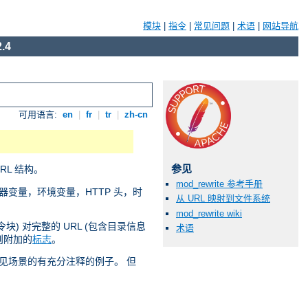
模块
|
指令
|
常见问题
|
术语
|
网站导航
.4
可用语言:
en
|
fr
|
tr
|
zh-cn
参见
RL 结构。
mod_rewrite 参考手册
器变量，环境变量，HTTP 头，时
从 URL 映射到文件系统
mod_rewrite wiki
块) 对完整的 URL (包含目录信息
术语
则附加的
标志
。
的常见场景的有充分注释的例子。 但