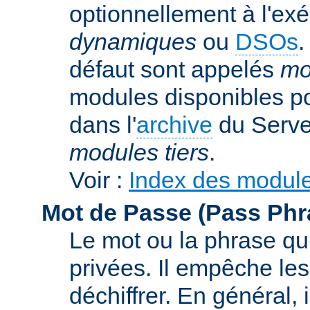
optionnellement à l'ex
dynamiques
ou
DSOs
.
défaut sont appelés
mo
modules disponibles p
dans l'
archive
du Serve
modules tiers
.
Voir :
Index des modul
Mot de Passe (Pass Phr
Le mot ou la phrase qui
privées. Il empêche les
déchiffrer. En général, 