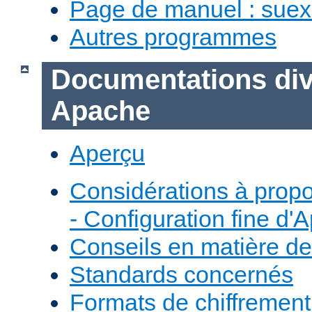
Page de manuel : sue
Autres programmes
Documentations div
Apache
Aperçu
Considérations à prop
- Configuration fine d'
Conseils en matière de
Standards concernés
Formats de chiffremen