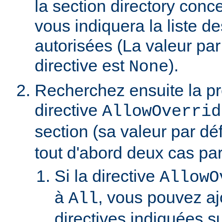
la section directory conc
vous indiquera la liste de
autorisées (La valeur par
directive est
).
None
Recherchez ensuite la p
directive
AllowOverrid
section (sa valeur par dé
tout d'abord deux cas part
Si la directive
AllowO
à
, vous pouvez aj
All
directives indiquées su