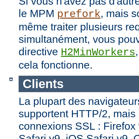
Si vous n'avez pas d'autre
le MPM
, mais s
prefork
même traiter plusieurs re
simultanément, vous pouv
directive
H2MinWorkers
cela fonctionne.
Clients
La plupart des navigateu
supportent HTTP/2, mais
connexions SSL : Firefox
Safari v9, iOS Safari v9,