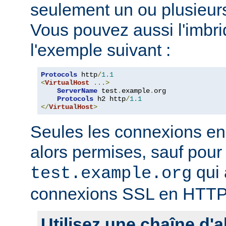
seulement un ou plusieurs
Vous pouvez aussi l'imb
l'exemple suivant :
Protocols
 http
/
1.1
<
VirtualHost
...>
ServerName
 test
.
example
.
org

Protocols
 h2 http
/
1.1
</
VirtualHost
>
Seules les connexions e
alors permises, sauf pour 
qui 
test.example.org
connexions SSL en HTTP
Utilisez une chaîne d'