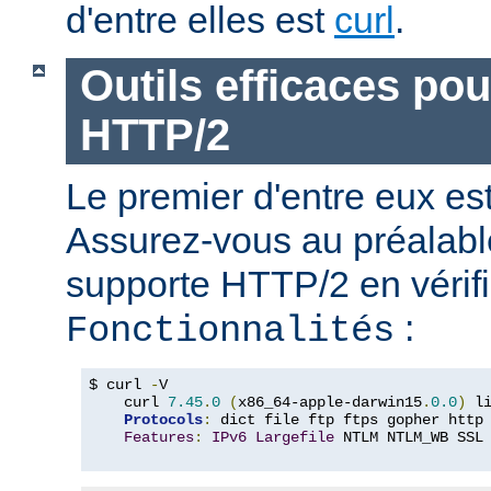
d'entre elles est
curl
.
Outils efficaces po
HTTP/2
Le premier d'entre eux e
Assurez-vous au préalabl
supporte HTTP/2 en vérifi
:
Fonctionnalités
$ curl 
-
V

    curl 
7.45
.
0
(
x86_64-apple-darwin15
.
0.0
)
 l
Protocols
:
 dict file ftp ftps gopher http
Features
:
IPv6
Largefile
 NTLM NTLM_WB SSL