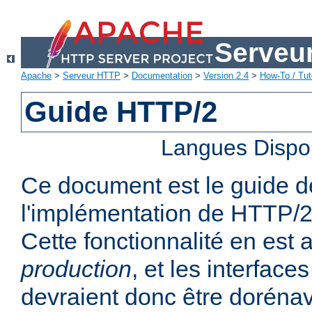
Serveu
Apache
>
Serveur HTTP
>
Documentation
>
Version 2.4
>
How-To / Tut
Guide HTTP/2
Langues Dispo
Ce document est le guide de 
l'implémentation de HTTP/2
Cette fonctionnalité en est
production
, et les interfaces
devraient donc être dorénav