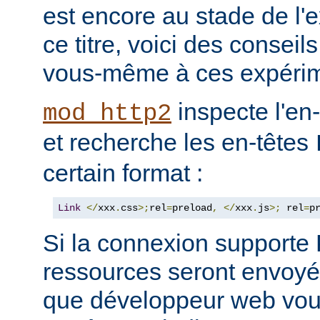
est encore au stade de l'
ce titre, voici des consei
vous-même à ces expérim
inspecte l'en
mod_http2
et recherche les en-têtes
certain format :
Link
</
xxx
.
css
>;
rel
=
preload
,
</
xxx
.
js
>;
 rel
=
p
Si la connexion support
ressources seront envoyée
que développeur web vous