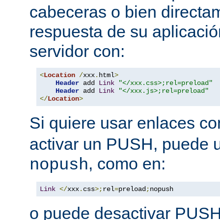
cabeceras o bien directa
respuesta de su aplicació
servidor con:
<
Location
/
xxx
.
html
>
Header
 add 
Link
"</xxx.css>;rel=preload"
Header
 add 
Link
"</xxx.js>;rel=preload"
</
Location
>
Si quiere usar enlaces c
activar un PUSH, puede u
, como en:
nopush
Link
</
xxx
.
css
>;
rel
=
preload
;
nopush
o puede desactivar PUSH 