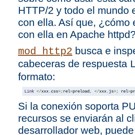
HTTP/2 y todo el mundo 
con ella. Así que, ¿cómo
con ella en Apache httpd
busca e insp
mod_http2
cabeceras de respuesta
formato:
Link
</
xxx
.
css
>;
rel
=
preload
,
</
xxx
.
js
>;
 rel
=
p
Si la conexión soporta P
recursos se enviarán al c
desarrollador web, puede 