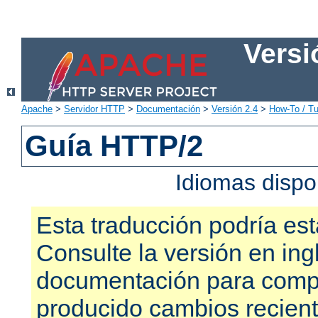
Versi
Apache
>
Servidor HTTP
>
Documentación
>
Versión 2.4
>
How-To / Tu
Guía HTTP/2
Idiomas dispo
Esta traducción podría est
Consulte la versión en ing
documentación para compr
producido cambios recien