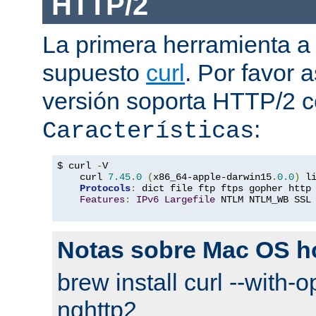
HTTP/2
La primera herramienta a
supuesto
curl
. Por favor
versión soporta HTTP/2 
:
Características
$ curl 
-
V

    curl 
7.45
.
0
(
x86_64-apple-darwin15
.
0.0
)
 l
Protocols
:
 dict file ftp ftps gopher http
Features
:
IPv6
Largefile
 NTLM NTLM_WB SSL
Notas sobre Mac OS 
brew install curl --with-o
nghttp2