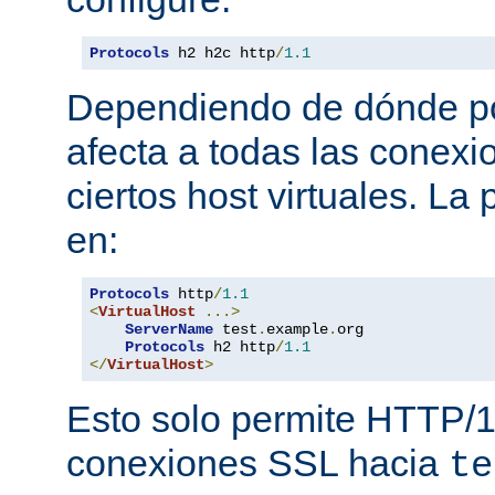
Protocols
 h2 h2c http
/
1.1
Dependiendo de dónde pon
afecta a todas las conexi
ciertos host virtuales. L
en:
Protocols
 http
/
1.1
<
VirtualHost
...>
ServerName
 test
.
example
.
org

Protocols
 h2 http
/
1.1
</
VirtualHost
>
Esto solo permite HTTP/1
conexiones SSL hacia
te