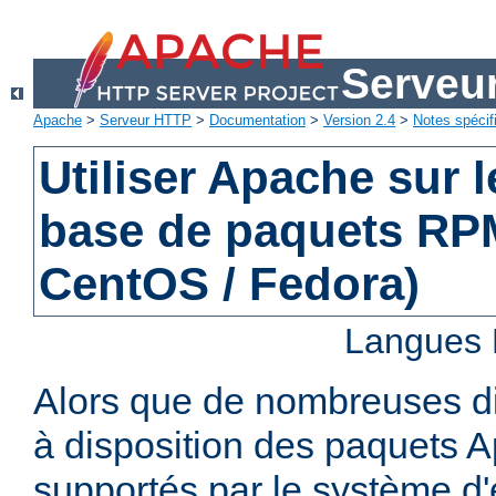
Serveu
Apache
>
Serveur HTTP
>
Documentation
>
Version 2.4
>
Notes spécif
Utiliser Apache sur 
base de paquets RPM
CentOS / Fedora)
Langues 
Alors que de nombreuses di
à disposition des paquets 
supportés par le système d'