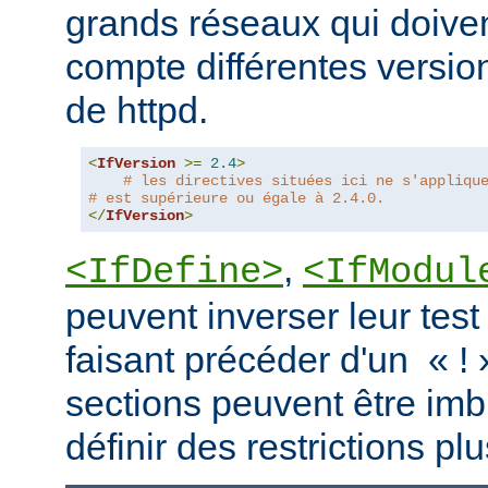
grands réseaux qui doive
compte différentes version
de httpd.
<
IfVersion
>=
2.4
>
# les directives situées ici ne s'appliqu
# est supérieure ou égale à 2.4.0.
</
IfVersion
>
,
<IfDefine>
<IfModul
peuvent inverser leur test
faisant précéder d'un « ! 
sections peuvent être imb
définir des restrictions p