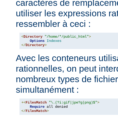
caractères de remplacem
utiliser les expressions ra
ressembler à ceci :
<
Directory
"/home/*/public_html"
>
Options
Indexes
</
Directory
>
Avec les conteneurs utili
rationnelles, on peut inter
nombreux types de fichie
simultanément :
+<
FilesMatch
"\.(?i:gif|jpe?g|png)$"
>
Require
</
FilesMatch
>