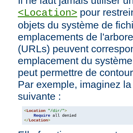
Il ne faut jamais utiliser 
pour restrei
<Location>
objets du système de fichi
emplacements de l'arbore
(URLs) peuvent corresp
emplacement du système d
peut permettre de contourn
Par exemple, imaginez la 
suivante :
<
Location
"/dir/"
>
Require
</
Location
>