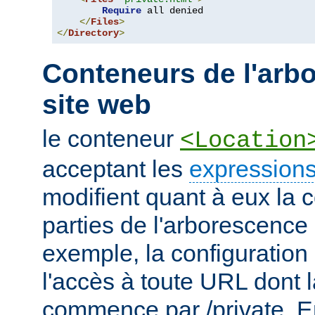
Require
 all denied

</
Files
>
</
Directory
>
Conteneurs de l'arb
site web
le conteneur
<Location
acceptant les
expressions
modifient quant à eux la c
parties de l'arborescence
exemple, la configuration 
l'accès à toute URL dont 
commence par /private. En