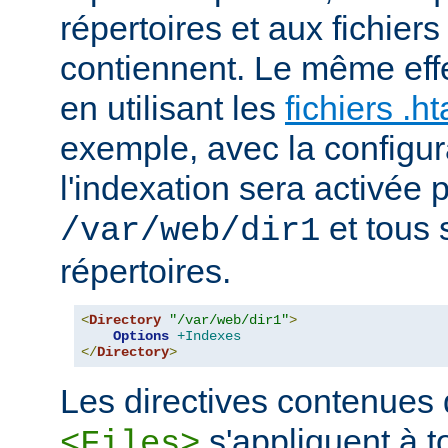
répertoires et aux fichier
contiennent. Le même effe
en utilisant les
fichiers .h
exemple, avec la configur
l'indexation sera activée p
et tous 
/var/web/dir1
répertoires.
<
Directory
"/var/web/dir1"
>
Options
+Indexes
</
Directory
>
Les directives contenues
s'appliquent à to
<Files>