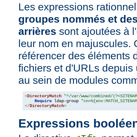
Les expressions rationne
groupes nommés et des
arrières
sont ajoutées à 
leur nom en majuscules. 
référencer des éléments 
fichiers et d'URLs depuis
au sein de modules co
<
DirectoryMatch
"^/var/www/combined/(?<SITENA
Require
 ldap-group 
"cn=%{env:MATCH_SITENA
</
DirectoryMatch
>
Expressions boolée