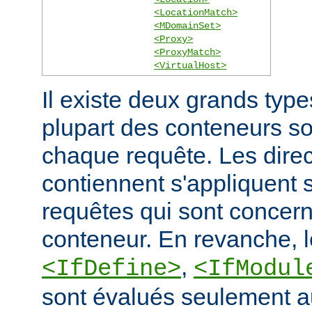
<LocationMatch>
<MDomainSet>
<Proxy>
<ProxyMatch>
<VirtualHost>
Il existe deux grands typ
plupart des conteneurs s
chaque requête. Les direct
contiennent s'appliquent
requêtes qui sont concern
conteneur. En revanche, 
,
<IfDefine>
<IfModul
sont évalués seulement a