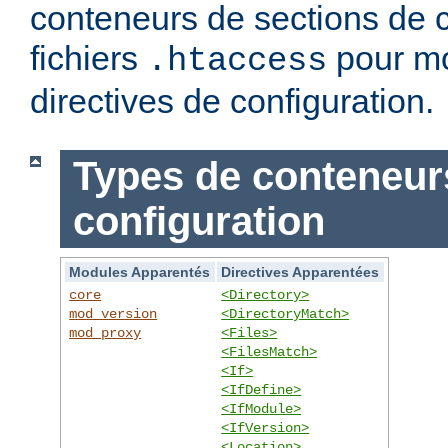
conteneurs de sections de c
fichiers
pour mo
.htaccess
directives de configuration.
Types de conteneur
configuration
Modules Apparentés
Directives Apparentées
core
<Directory>
mod_version
<DirectoryMatch>
mod_proxy
<Files>
<FilesMatch>
<If>
<IfDefine>
<IfModule>
<IfVersion>
<Location>