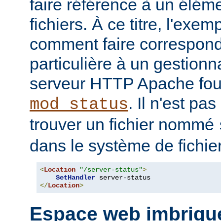
faire référence à un élé
fichiers. À ce titre, l'exe
comment faire correspon
particulière à un gestionn
serveur HTTP Apache four
. Il n'est pa
mod_status
trouver un fichier nommé
dans le système de fichie
<
Location
"/server-status"
>
SetHandler
</
Location
>
Espace web imbriqu