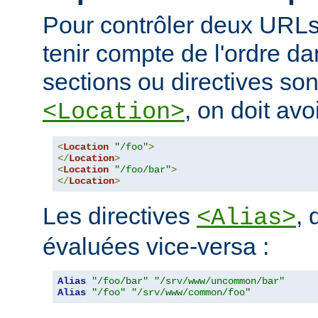
Pour contrôler deux URLs
tenir compte de l'ordre da
sections ou directives so
, on doit avoi
<Location>
<
Location
"/foo"
>
</
Location
>
<
Location
"/foo/bar"
>
</
Location
>
Les directives
, 
<Alias>
évaluées vice-versa :
Alias
"/foo/bar"
"/srv/www/uncommon/bar"
Alias
"/foo"
"/srv/www/common/foo"