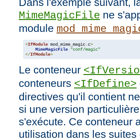
Dans l'exemple suivant, la
ne s'app
MimeMagicFile
module
mod_mime_magi
<
IfModule
 mod_mime_magic
.
c
>
MimeMagicFile
"conf/magic"
</
IfModule
>
Le conteneur
<IfVersio
conteneurs
<IfDefine>
directives qu'il contient n
si une version particulièr
s'exécute. Ce conteneur 
utilisation dans les suites 