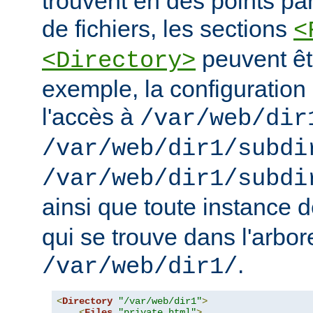
trouvent en des points pa
de fichiers, les sections
<
peuvent êt
<Directory>
exemple, la configuration 
l'accès à
/var/web/dir
/var/web/dir1/subdi
/var/web/dir1/subdi
ainsi que toute instance 
qui se trouve dans l'arbo
.
/var/web/dir1/
<
Directory
"/var/web/dir1"
>
<
Files
"private.html"
>