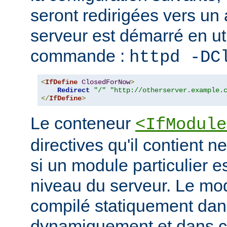
seront redirigées vers un a
serveur est démarré en uti
commande :
httpd -DC
<
IfDefine
ClosedForNow
>
Redirect
"/"
"http://otherserver.example.
</
IfDefine
>
Le conteneur
<IfModule
directives qu'il contient n
si un module particulier e
niveau du serveur. Le modu
compilé statiquement dans
dynamiquement et dans ce