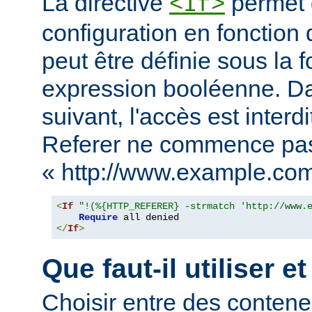
La directive
permet d
<If>
configuration en fonction 
peut être définie sous la 
expression booléenne. D
suivant, l'accès est interd
Referer ne commence pa
« http://www.example.com
<
If
"!(%{HTTP_REFERER} -strmatch 'http://www.
Require
</
If
>
Que faut-il utiliser e
Choisir entre des conten