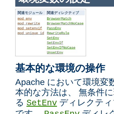
関連モジュール
関連ディレクティブ
mod_env
BrowserMatch
mod_rewrite
BrowserMatchNoCase
mod_setenvif
PassEnv
mod_unique_id
RewriteRule
SetEnv
SetEnvIf
SetEnvIfNoCase
UnsetEnv
基本的な環境の操作
Apache において環境
本的な方法は、 無条件
る
ディレクティ
SetEnv
です。
ディレ
PassEnv