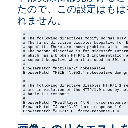
たので、この設定はもは
れません。
#

# The following directives modify normal HTTP 
# The first directive disables keepalive for N
# spoof it. There are known problems with thes
# The second directive is for Microsoft Intern
# which has a broken HTTP/1.1 implementation a
# support keepalive when it is used on 301 or 
#

BrowserMatch "Mozilla/2" nokeepalive

BrowserMatch "MSIE 4\.0b2;" nokeepalive downgr
#

# The following directive disables HTTP/1.1 re
# are in violation of the HTTP/1.0 spec by not
# basic 1.1 response.

#

BrowserMatch "RealPlayer 4\.0" force-response-
BrowserMatch "Java/1\.0" force-response-1.0

BrowserMatch "JDK/1\.0" force-response-1.0