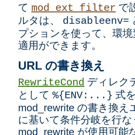
て
で
mod_ext_filter
ルタは、
disableenv=
プションを使って、環境
適用ができます。
URL の書き換え
ディレク
RewriteCond
として
式を
%{ENV:...}
mod_rewrite の書
に基いて条件分岐を行な
mod_rewrite が使用