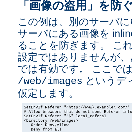
「画像の盗用」を防
この例は、別のサーバに
サーバにある画像を inli
ることを防ぎます。 こ
設定ではありませんが、
では有効です。 ここで
というデ
/web/images
仮定します。
SetEnvIf Referer "^http://www\.example\.com/" 
# Allow browsers that do not send Referer info
SetEnvIf Referer "^$" local_referal

<Directory /web/images>

   Order Deny,Allow

   Deny from all
