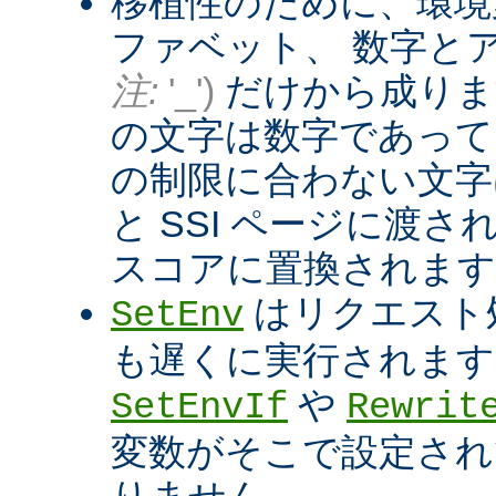
移植性のために、環境
ファベット、 数字と
注:
'_')
だけから成りま
の文字は数字であって
の制限に合わない文字は
と SSI ページに渡
スコアに置換されます
はリクエスト
SetEnv
も遅くに実行されます
や
SetEnvIf
Rewrit
変数がそこで設定され
りません。