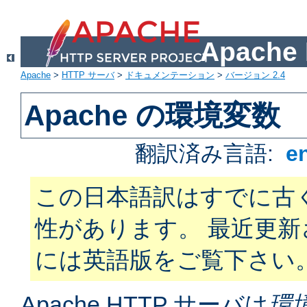
Apach
Apache
>
HTTP サーバ
>
ドキュメンテーション
>
バージョン 2.4
Apache の環境変数
翻訳済み言語:
e
この日本語訳はすでに古
性があります。 最近更
には英語版をご覧下さい
Apache HTTP サーバは
環