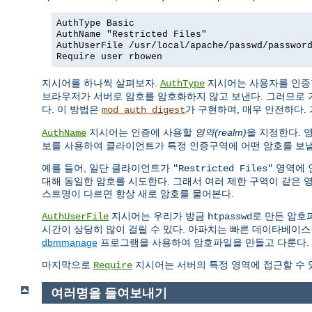
AuthType Basic
AuthName "Restricted Files"
AuthUserFile /usr/local/apache/passwd/passwor
Require user rbowen
지시어를 하나씩 살펴보자.
지시어는 사용자를 인증
AuthType
브라우저가 서버로 암호를 암호화하지 않고 보낸다. 그러므로 
다. 이 방법은
가 구현하며, 매우 안전하다. 
mod_auth_digest
지시어는 인증에 사용할
영역(realm)
을 지정한다. 
AuthName
보를 사용하여 클라이언트가 특정 인증구역에 어떤 암호를 보낼
예를 들어, 일단 클라이언트가
영역에 
"Restricted Files"
대해 동일한 암호를 시도한다. 그래서 여러 제한 구역이 같은 
스트명이 다르면 항상 새로 암호를 물어본다.
지시어는 우리가 방금
로 만든 암호
AuthUserFile
htpasswd
시간이 상당히 많이 걸릴 수 있다. 아파치는 빠른 데이타베이스
dbmmanage
프로그램을 사용하여 암호파일을 만들고 다룬다.
마지막으로
지시어는 서버의 특정 영역에 접근할 수 
Require
여러명을 들여보내기