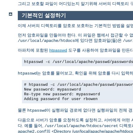
그리고 보호할 파일이 어디있는지 알기위해 서버의 디렉토리 구조
기본적인 설정하기
이제 서버의 디렉토리를 암호로 보호하는 기본적인 방법을 설
먼저 암호파일을 만들어야 한다. 이 파일은 웹에서 접근할 수 
에 있다면 암호파일(들)은
/usr/local/apache/htdocs
/usr
아파치에 포함된
htpasswd
도구를 사용하여 암호파일을 만든다
htpasswd -c /usr/local/apache/passwd/password
는 암호를 물어보고, 확인을 위해 암호를 다시 입력
htpasswd
# htpasswd -c /usr/local/apache/passwd/passwo
New password: mypassword
Re-type new password: mypassword
Adding password for user rbowen
물론
이 실행파일 경로에 없다면 실행파일의 전체 경
htpasswd
다음으로 서버가 암호를 요청하도록 설정하고, 서버에게 어떤 
다. 예를 들어,
디렉토리
/usr/local/apache/htdocs/secret
의 <Directory /usr/local/apache/apache/h
apache2.conf