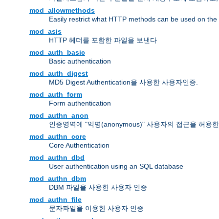
mod_allowmethods
Easily restrict what HTTP methods can be used on the
mod_asis
HTTP 헤더를 포함한 파일을 보낸다
mod_auth_basic
Basic authentication
mod_auth_digest
MD5 Digest Authentication을 사용한 사용자인증.
mod_auth_form
Form authentication
mod_authn_anon
인증영역에 "익명(anonymous)" 사용자의 접근을 허용
mod_authn_core
Core Authentication
mod_authn_dbd
User authentication using an SQL database
mod_authn_dbm
DBM 파일을 사용한 사용자 인증
mod_authn_file
문자파일을 이용한 사용자 인증