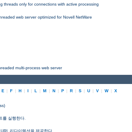
 threads only for connections with active processing
threaded web server optimized for Novell NetWare
threaded multi-process web server
|
E
|
F
|
H
|
I
|
L
|
M
|
N
|
P
|
R
|
S
|
U
|
V
|
W
|
X
ss)
트를 실행한다.
 URL 리다이렉션을 제공한다