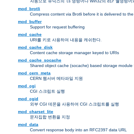
자동으로 유닉스의
명령어나 Win32의
쉘명령어와
ls
dir
mod_brotli
Compress content via Brotli before it is delivered to the 
mod_buffer
Support for request buffering
mod_cache
URI를 키로 사용하여 내용을 캐쉬한다.
mod_cache_disk
Content cache storage manager keyed to URIs
mod_cache_socache
Shared object cache (socache) based storage module fo
mod_cern_meta
CERN 웹서버 메타파일 지원
mod_cgi
CGI 스크립트 실행
mod_cgid
외부 CGI 데몬을 사용하여 CGI 스크립트를 실행
mod_charset_lite
문자집합 변환을 지정
mod_data
Convert response body into an RFC2397 data URL