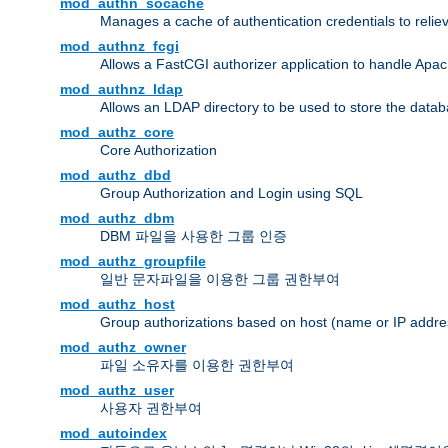
mod_authn_socache
Manages a cache of authentication credentials to reli
mod_authnz_fcgi
Allows a FastCGI authorizer application to handle Apac
mod_authnz_ldap
Allows an LDAP directory to be used to store the datab
mod_authz_core
Core Authorization
mod_authz_dbd
Group Authorization and Login using SQL
mod_authz_dbm
DBM 파일을 사용한 그룹 인증
mod_authz_groupfile
일반 문자파일을 이용한 그룹 권한부여
mod_authz_host
Group authorizations based on host (name or IP addre
mod_authz_owner
파일 소유자를 이용한 권한부여
mod_authz_user
사용자 권한부여
mod_autoindex