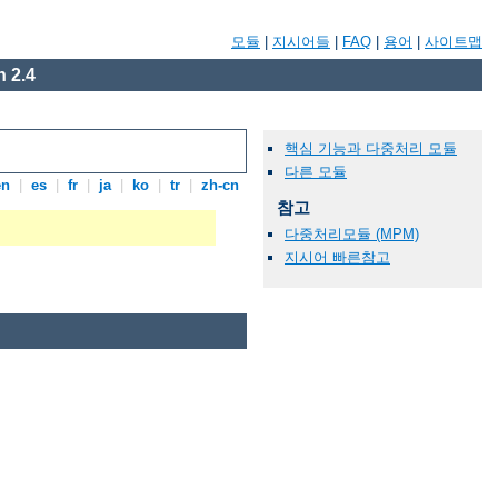
모듈
|
지시어들
|
FAQ
|
용어
|
사이트맵
 2.4
핵심 기능과 다중처리 모듈
다른 모듈
en
|
es
|
fr
|
ja
|
ko
|
tr
|
zh-cn
참고
다중처리모듈 (MPM)
지시어 빠른참고