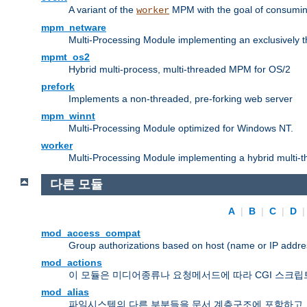
A variant of the
MPM with the goal of consuming
worker
mpm_netware
Multi-Processing Module implementing an exclusively 
mpmt_os2
Hybrid multi-process, multi-threaded MPM for OS/2
prefork
Implements a non-threaded, pre-forking web server
mpm_winnt
Multi-Processing Module optimized for Windows NT.
worker
Multi-Processing Module implementing a hybrid multi-
다른 모듈
A
|
B
|
C
|
D
mod_access_compat
Group authorizations based on host (name or IP addre
mod_actions
이 모듈은 미디어종류나 요청메서드에 따라 CGI 스크립
mod_alias
파일시스템의 다른 부분들을 문서 계층구조에 포함하고,