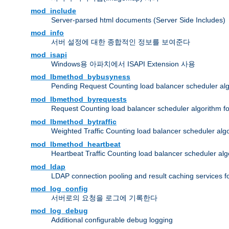
mod_include
Server-parsed html documents (Server Side Includes)
mod_info
서버 설정에 대한 종합적인 정보를 보여준다
mod_isapi
Windows용 아파치에서 ISAPI Extension 사용
mod_lbmethod_bybusyness
Pending Request Counting load balancer scheduler alg
mod_lbmethod_byrequests
Request Counting load balancer scheduler algorithm f
mod_lbmethod_bytraffic
Weighted Traffic Counting load balancer scheduler alg
mod_lbmethod_heartbeat
Heartbeat Traffic Counting load balancer scheduler alg
mod_ldap
LDAP connection pooling and result caching services 
mod_log_config
서버로의 요청을 로그에 기록한다
mod_log_debug
Additional configurable debug logging