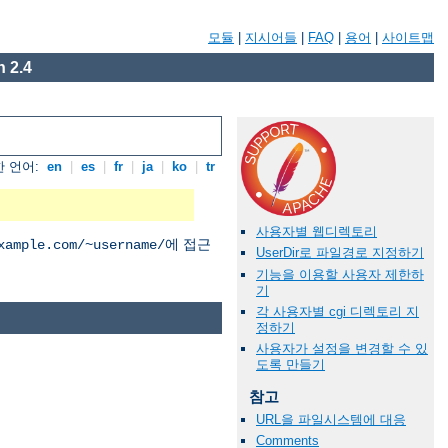
모듈
|
지시어들
|
FAQ
|
용어
|
사이트맵
 2.4
 언어:
en
|
es
|
fr
|
ja
|
ko
|
tr
사용자별 웹디렉토리
에 접근
xample.com/~username/
UserDir로 파일경로 지정하기
기능을 이용할 사용자 제한하
기
각 사용자별 cgi 디렉토리 지
정하기
사용자가 설정을 변경할 수 있
도록 만들기
참고
URL을 파일시스템에 대응
Comments