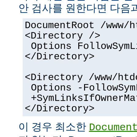
안 검사를 원한다면 다음과
DocumentRoot /www/h
<Directory />
Options FollowSymL
</Directory>
<Directory /www/htd
Options -FollowSym
+SymLinksIfOwnerMa
</Directory>
이 경우 최소한
Documen