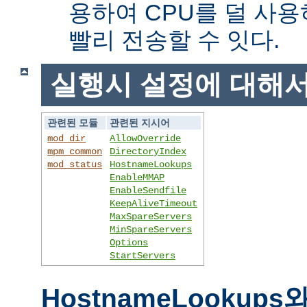
용하여 CPU를 덜 사용
빨리 전송할 수 잇다.
실행시 설정에 대해
관련된 모듈
관련된 지시어
mod_dir
AllowOverride
mpm_common
DirectoryIndex
mod_status
HostnameLookups
EnableMMAP
EnableSendfile
KeepAliveTimeout
MaxSpareServers
MinSpareServers
Options
StartServers
HostnameLookups