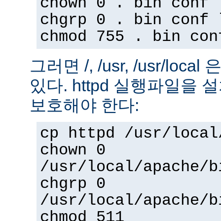
chown 0 . bin conf 
chgrp 0 . bin conf 
chmod 755 . bin con
그러면 /, /usr, /usr/loc
있다. httpd 실행파일을
보호해야 한다:
cp httpd /usr/local
chown 0
/usr/local/apache/b
chgrp 0
/usr/local/apache/b
chmod 511