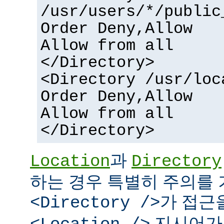
/usr/users/*/public
Order Deny,Allow
Allow from all
</Directory>
<Directory /usr/loc
Order Deny,Allow
Allow from all
</Directory>
과
Location
Directory
하는 경우 특별히 주의를 
가 접근
<Directory />
지시어가 